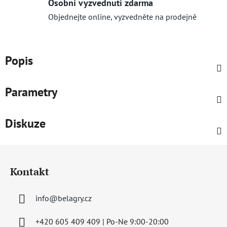
Osobní vyzvednutí zdarma
Objednejte online, vyzvedněte na prodejně
Popis
Parametry
Diskuze
Z
á
Kontakt
p
a
info
@
belagry.cz
t
í
+420 605 409 409 | Po-Ne 9:00-20:00