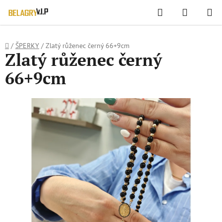
WIDGET HODNOCENÍ OBCHODU
Hledat
NÁKUPN
Přejít
KOŠÍK
na
obsah
Domů
/
ŠPERKY
/
Zlatý růženec černý 66+9cm
Zlatý růženec černý
66+9cm