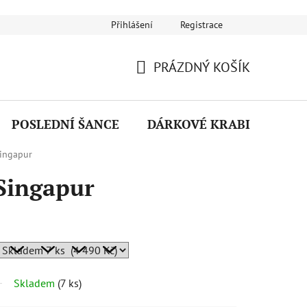
Přihlášení
Registrace
Návod na používání šperků
Puncovní značky
Reklamační ř
PRÁZDNÝ KOŠÍK
NÁKUPNÍ
KOŠÍK
POSLEDNÍ ŠANCE
DÁRKOVÉ KRABIČKY
Singapur
 Singapur
Skladem
(
7 ks
)