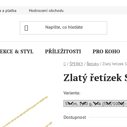
 a platba
Hodnocení obchodu
FAQ - Nejčastější dotazy
EKCE & STYL
PŘÍLEŽITOSTI
PRO KOHO
Domů
/
ŠPERKY
/
Řetízky
/
Zlatý řetízek 
Zlatý řetízek
Varianta:
Dostupnost