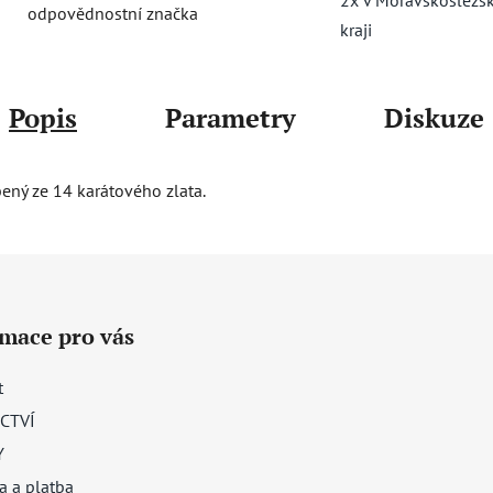
odpovědnostní značka
kraji
Popis
Parametry
Diskuze
bený ze 14 karátového zlata.
rmace pro vás
t
CTVÍ
Y
a a platba