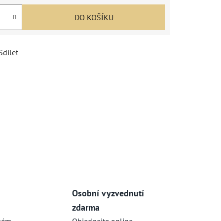
DO KOŠÍKU
Sdílet
Osobní vyzvednutí
zdarma
kém
Objednejte online,