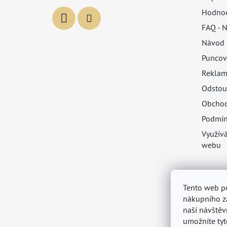
Hodnoc
FAQ - N
Návod 
Puncov
Reklam
Odstou
Obchod
Podmín
Využív
webu
Tento web p
nákupního zá
naší návštěv
umožníte tyt