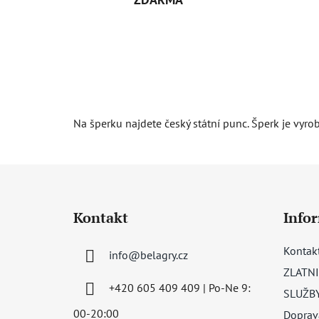
Na šperku najdete český státní punc. Šperk je vyro
Z
á
Kontakt
Info
p
a
Kontak
info
@
belagry.cz
t
ZLATNI
í
+420 605 409 409 | Po-Ne 9:
SLUŽB
00-20:00
Doprav