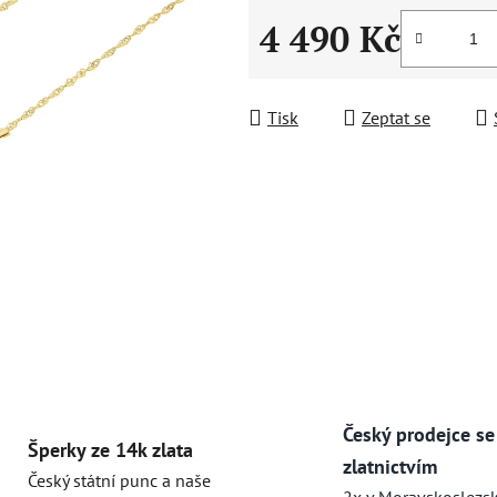
4 490 Kč
Měrná cena:
Tisk
Zeptat se
Český prodejce se
Šperky ze 14k zlata
zlatnictvím
Český státní punc a naše
2x v Moravskoslezs