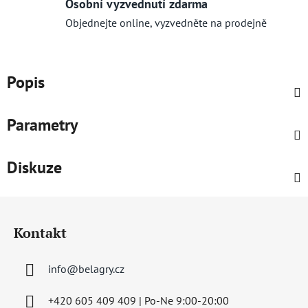
Osobní vyzvednutí zdarma
Objednejte online, vyzvedněte na prodejně
Popis
Parametry
Diskuze
Z
á
Kontakt
p
a
info
@
belagry.cz
t
í
+420 605 409 409 | Po-Ne 9:00-20:00