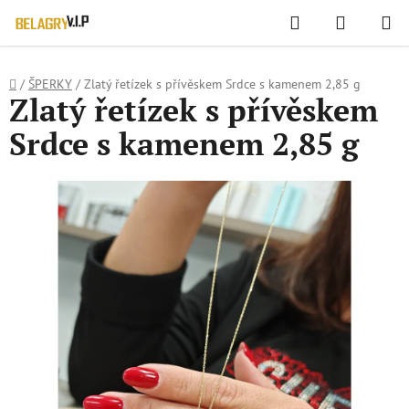
WIDGET HODNOCENÍ OBCHODU
Hledat
NÁKUPN
Přejít
KOŠÍK
na
obsah
Domů
/
ŠPERKY
/
Zlatý řetízek s přívěskem Srdce s kamenem 2,85 g
Zlatý řetízek s přívěskem
Srdce s kamenem 2,85 g