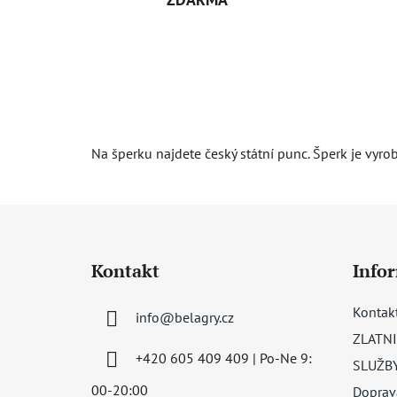
Na šperku najdete český státní punc. Šperk je vyro
Z
á
Kontakt
Info
p
a
Kontak
info
@
belagry.cz
t
ZLATNI
í
+420 605 409 409 | Po-Ne 9:
SLUŽB
00-20:00
Doprav