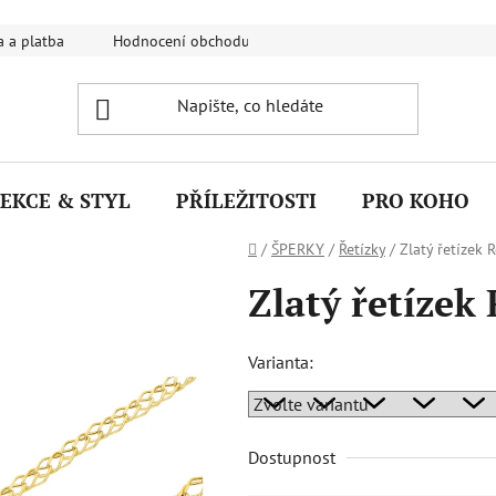
 a platba
Hodnocení obchodu
FAQ - Nejčastější dotazy
EKCE & STYL
PŘÍLEŽITOSTI
PRO KOHO
Domů
/
ŠPERKY
/
Řetízky
/
Zlatý řetízek
Zlatý řetíze
Varianta:
Dostupnost