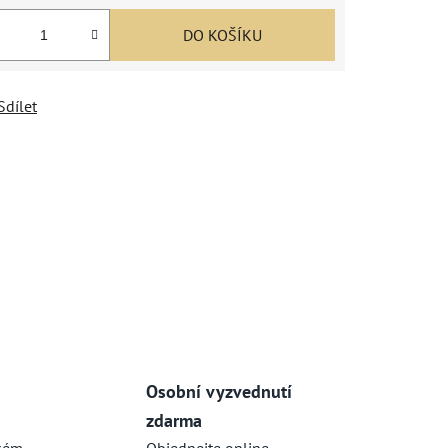
DO KOŠÍKU
Sdílet
Osobní vyzvednutí
zdarma
kém
Objednejte online,