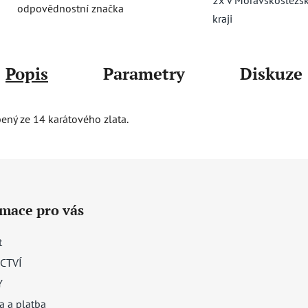
odpovědnostní značka
kraji
Popis
Parametry
Diskuze
bený ze 14 karátového zlata.
rmace pro vás
t
CTVÍ
Y
a a platba