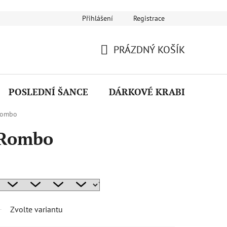
Přihlášení
Registrace
Návod na používání šperků
Puncovní značky
Reklamační ř
PRÁZDNÝ KOŠÍK
NÁKUPNÍ
KOŠÍK
POSLEDNÍ ŠANCE
DÁRKOVÉ KRABIČKY
 Rombo
k Rombo
Zvolte variantu