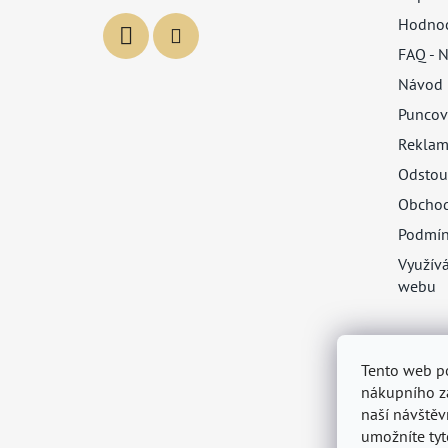
Hodnoc
FAQ - N
Návod 
Puncov
Reklam
Odstou
Obchod
Podmín
Využív
webu
Tento web p
nákupního zá
naší návštěv
umožníte tyt