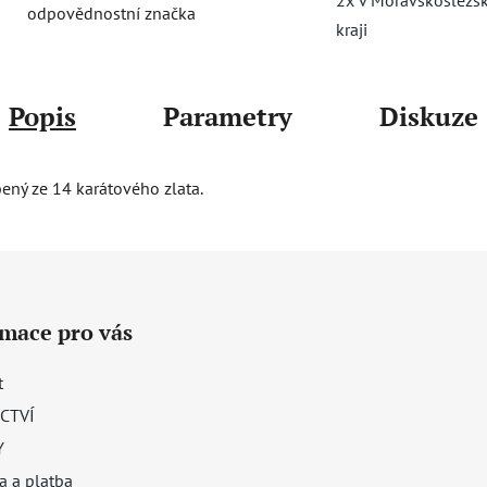
odpovědnostní značka
kraji
Popis
Parametry
Diskuze
bený ze 14 karátového zlata.
rmace pro vás
t
CTVÍ
Y
a a platba