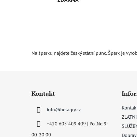
Na šperku najdete český státní punc. Šperk je vyro
Z
á
Kontakt
Info
p
a
Kontak
info
@
belagry.cz
t
ZLATNI
í
+420 605 409 409 | Po-Ne 9:
SLUŽB
00-20:00
Doprav