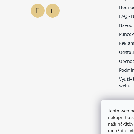
Hodnoc
FAQ - N
Návod 
Puncov
Reklam
Odstou
Obchod
Podmín
Využív
webu
Tento web p
nákupního zá
naší návštěv
umožníte tyt