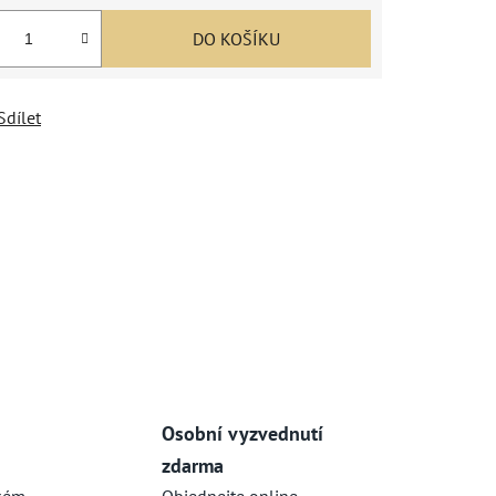
DO KOŠÍKU
Sdílet
Osobní vyzvednutí
zdarma
kém
Objednejte online,