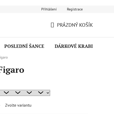
Přihlášení
Registrace
Návod na používání šperků
Puncovní značky
Reklamační ř
PRÁZDNÝ KOŠÍK
NÁKUPNÍ
KOŠÍK
POSLEDNÍ ŠANCE
DÁRKOVÉ KRABIČKY
Figaro
Figaro
Zvolte variantu