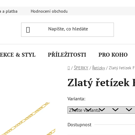
 a platba
Hodnocení obchodu
FAQ - Nejčastější dotazy
EKCE & STYL
PŘÍLEŽITOSTI
PRO KOHO
Domů
/
ŠPERKY
/
Řetízky
/
Zlatý řetízek 
Zlatý řetízek 
Varianta:
Dostupnost