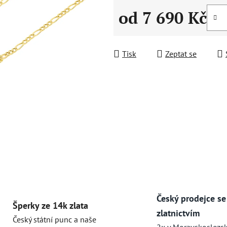
od
7 690 Kč
Měrná cena:
Tisk
Zeptat se
Český prodejce se
Šperky ze 14k zlata
zlatnictvím
Český státní punc a naše
2x v Moravskoslezs