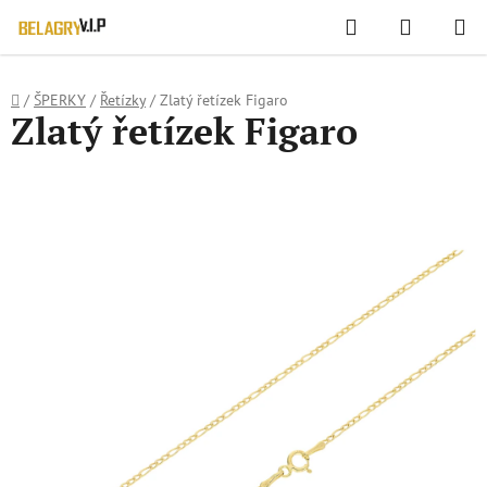
WIDGET HODNOCENÍ OBCHODU
Hledat
NÁKUPN
Přejít
KOŠÍK
na
obsah
Domů
/
ŠPERKY
/
Řetízky
/
Zlatý řetízek Figaro
Zlatý řetízek Figaro