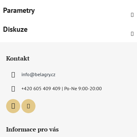
Parametry
Diskuze
Z
á
Kontakt
p
a
info
@
belagry.cz
t
í
+420 605 409 409 | Po-Ne 9:00-20:00
Informace pro vás