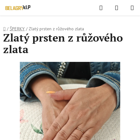
WIDGET HODNOCENÍ OBCHODU
Hledat
NÁKUPN
Přejít
KOŠÍK
na
obsah
Domů
/
ŠPERKY
/
Zlatý prsten z růžového zlata
Zlatý prsten z růžového
zlata