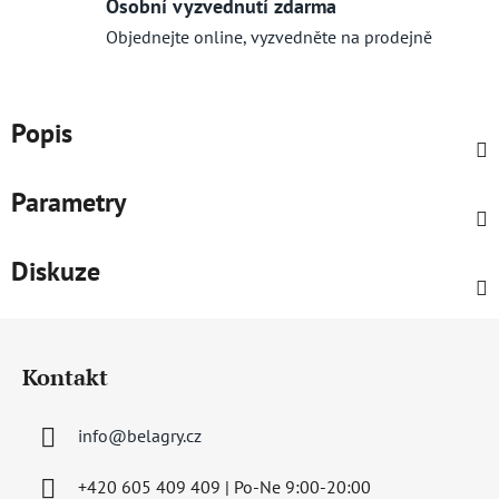
Osobní vyzvednutí zdarma
Objednejte online, vyzvedněte na prodejně
Popis
Parametry
Diskuze
Z
á
Kontakt
p
a
info
@
belagry.cz
t
í
+420 605 409 409 | Po-Ne 9:00-20:00