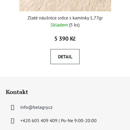
Zlaté náušnice srdce s kamínky 1,77gr
Skladem
(
5 ks
)
5 390 Kč
DETAIL
Z
á
Kontakt
p
a
info
@
belagry.cz
t
í
+420 605 409 409 | Po-Ne 9:00-20:00