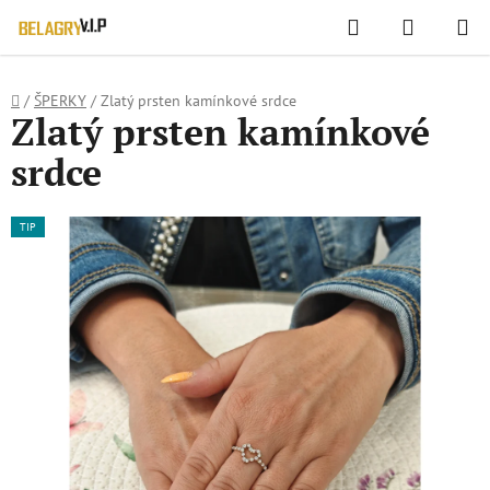
WIDGET HODNOCENÍ OBCHODU
Hledat
NÁKUPN
Přejít
KOŠÍK
na
obsah
Domů
/
ŠPERKY
/
Zlatý prsten kamínkové srdce
Zlatý prsten kamínkové
srdce
TIP