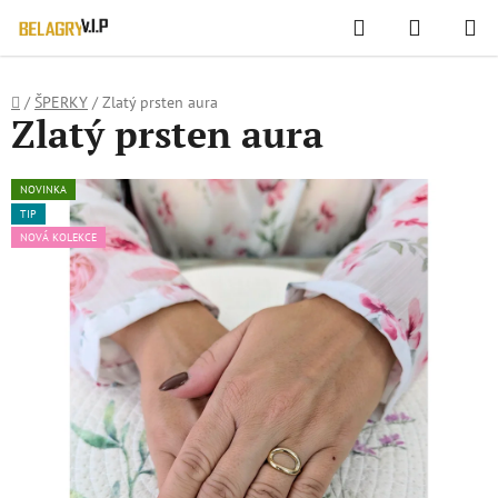
WIDGET HODNOCENÍ OBCHODU
Hledat
NÁKUPN
Přejít
KOŠÍK
na
obsah
Domů
/
ŠPERKY
/
Zlatý prsten aura
Zlatý prsten aura
NOVINKA
TIP
NOVÁ KOLEKCE