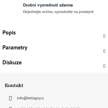
Osobní vyzvednutí zdarma
Objednejte online, vyzvedněte na prodejně
Popis
Parametry
Diskuze
Z
á
Kontakt
p
a
info
@
belagry.cz
t
í