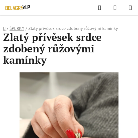
WIDGET HODNOCENÍ OBCHODU
Hledat
NÁKUPN
Přejít
KOŠÍK
na
obsah
Domů
/
ŠPERKY
/
Zlatý přívěsek srdce zdobený růžovými kamínky
Zlatý přívěsek srdce
zdobený růžovými
kamínky