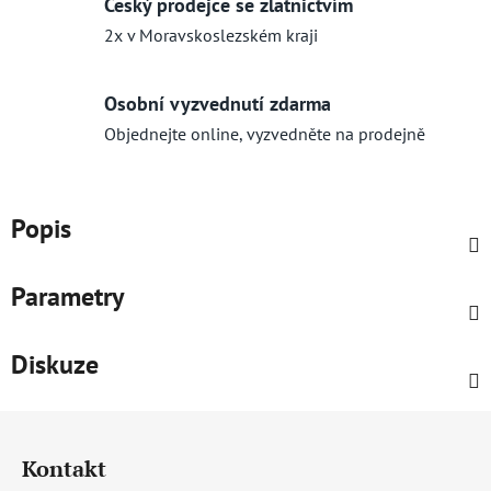
Český prodejce se zlatnictvím
2x v Moravskoslezském kraji
Osobní vyzvednutí zdarma
Objednejte online, vyzvedněte na prodejně
Popis
Parametry
Diskuze
Z
á
Kontakt
p