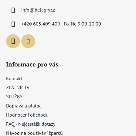
a
info
@
belagry.cz
t
í
+420 605 409 409 | Po-Ne 9:00-20:00
Informace pro vás
Kontakt
ZLATNICTVÍ
SLUŽBY
Doprava a platba
Hodnocení obchodu
FAQ - Nejčastější dotazy
Návod na používání šperků