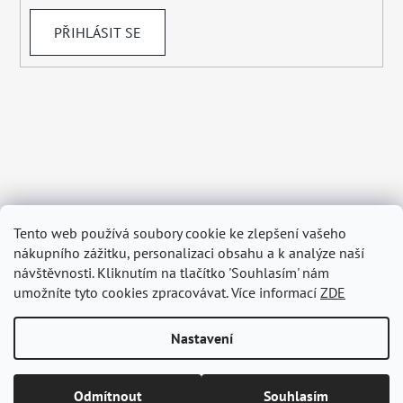
PŘIHLÁSIT SE
Tento web používá soubory cookie ke zlepšení vašeho
nákupního zážitku, personalizaci obsahu a k analýze naší
návštěvnosti. Kliknutím na tlačítko 'Souhlasím' nám
umožníte tyto cookies zpracovávat. Více informací
ZDE
Nastavení
Vytvořil Shoptet
Odmítnout
Souhlasím
Copyright 2026
BELAGRY.cz
. Všechna práva vyhrazena.