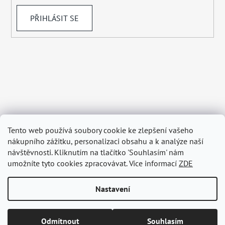
PŘIHLÁSIT SE
Tento web používá soubory cookie ke zlepšení vašeho
nákupního zážitku, personalizaci obsahu a k analýze naší
návštěvnosti. Kliknutím na tlačítko 'Souhlasím' nám
umožníte tyto cookies zpracovávat. Více informací
ZDE
Nastavení
Vytvořil Shoptet
Odmítnout
Souhlasím
Copyright 2026
BELAGRY.cz
. Všechna práva vyhrazena.