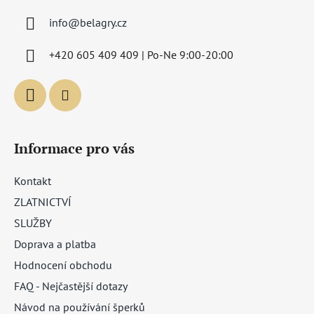
a
info
@
belagry.cz
t
í
+420 605 409 409 | Po-Ne 9:00-20:00
Informace pro vás
Kontakt
ZLATNICTVÍ
SLUŽBY
Doprava a platba
Hodnocení obchodu
FAQ - Nejčastější dotazy
Návod na používání šperků