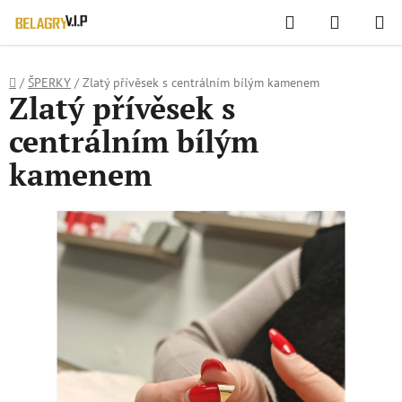
WIDGET HODNOCENÍ OBCHODU
Hledat
NÁKUPN
Přejít
KOŠÍK
na
obsah
Domů
/
ŠPERKY
/
Zlatý přívěsek s centrálním bílým kamenem
Zlatý přívěsek s
centrálním bílým
kamenem