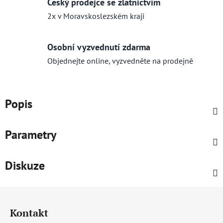
Český prodejce se zlatnictvím
2x v Moravskoslezském kraji
Osobní vyzvednutí zdarma
Objednejte online, vyzvedněte na prodejně
Popis
Parametry
Diskuze
Z
á
Kontakt
p