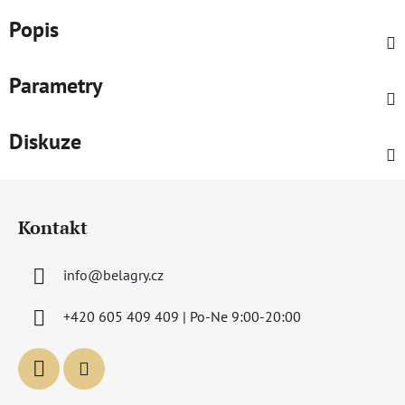
Popis
Parametry
Diskuze
Z
á
Kontakt
p
a
info
@
belagry.cz
t
í
+420 605 409 409 | Po-Ne 9:00-20:00