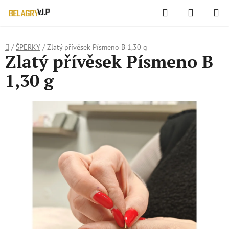
WIDGET HODNOCENÍ OBCHODU
Hledat
NÁKUPN
Přejít
KOŠÍK
na
obsah
Domů
/
ŠPERKY
/
Zlatý přívěsek Písmeno B 1,30 g
Zlatý přívěsek Písmeno B
1,30 g