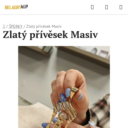
WIDGET HODNOCENÍ OBCHODU
Hledat
NÁKUPN
Přejít
KOŠÍK
na
obsah
Domů
/
ŠPERKY
/
Zlatý přívěsek Masiv
Zlatý přívěsek Masiv