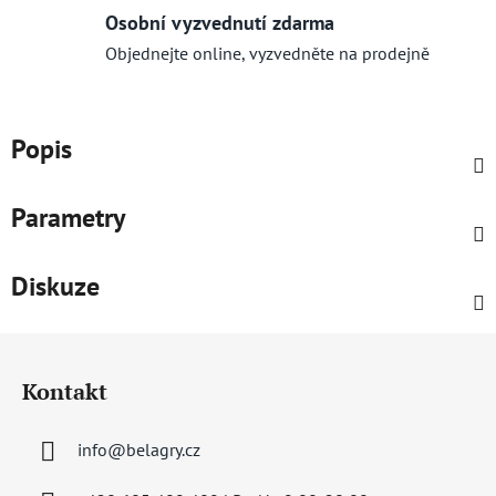
Osobní vyzvednutí zdarma
Objednejte online, vyzvedněte na prodejně
Popis
Parametry
Diskuze
Z
á
Kontakt
p
a
info
@
belagry.cz
t
í