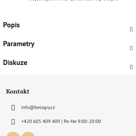
Popis
Parametry
Diskuze
Z
á
Kontakt
p
a
info
@
belagry.cz
t
í
+420 605 409 409 | Po-Ne 9:00-20:00