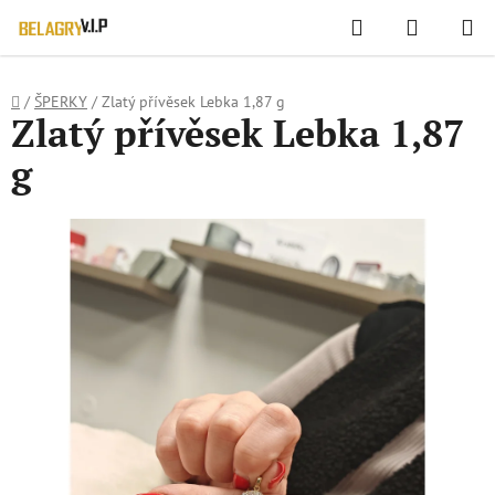
WIDGET HODNOCENÍ OBCHODU
Hledat
NÁKUPN
Přejít
KOŠÍK
na
obsah
Domů
/
ŠPERKY
/
Zlatý přívěsek Lebka 1,87 g
Zlatý přívěsek Lebka 1,87
g