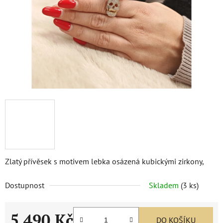
Zlatý přívěsek s motivem lebka osázená kubickými zirkony,
Dostupnost
Skladem
(
3 ks
)
5 490 Kč
DO KOŠÍKU