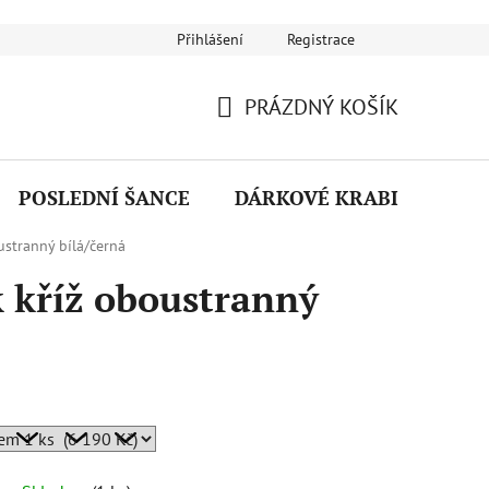
Přihlášení
Registrace
Návod na používání šperků
Puncovní značky
Reklamační ř
PRÁZDNÝ KOŠÍK
NÁKUPNÍ
KOŠÍK
POSLEDNÍ ŠANCE
DÁRKOVÉ KRABIČKY
ustranný bílá/černá
k kříž oboustranný