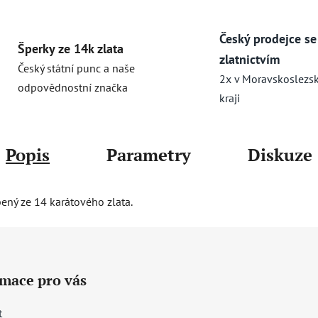
Český prodejce se
Šperky ze 14k zlata
zlatnictvím
Český státní punc a naše
2x v Moravskoslezs
odpovědnostní značka
kraji
Popis
Parametry
Diskuze
bený ze 14 karátového zlata.
rmace pro vás
t