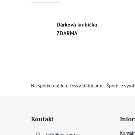
Dárková krabička
ZDARMA
Na šperku najdete český státní punc. Šperk je vyro
Z
á
Kontakt
Info
p
a
Kontak
info
@
belagry.cz