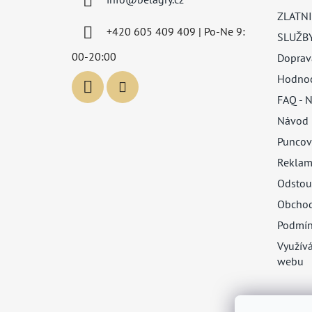
t
ZLATNI
í
+420 605 409 409 | Po-Ne 9:
SLUŽB
00-20:00
Doprav
Hodnoc
FAQ - N
Návod 
Puncov
Reklam
Odstou
Obchod
Podmín
Využív
webu