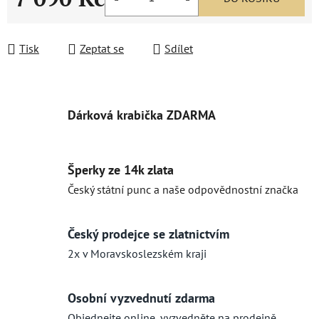
Měrná cena:
Tisk
Zeptat se
Sdílet
Dárková krabička ZDARMA
Šperky ze 14k zlata
Český státní punc a naše odpovědnostní značka
Český prodejce se zlatnictvím
2x v Moravskoslezském kraji
Osobní vyzvednutí zdarma
Objednejte online, vyzvedněte na prodejně