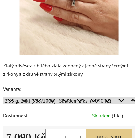
Zlatý přívěsek z bílého zlata zdobený z jedné strany černými
zirkony a z druhé strany bílými zirkony
Varianta:
Dostupnost
Skladem
(
1 ks
)
7 090 Kč
DO KOŠÍKU