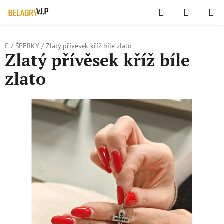
WIDGET HODNOCENÍ OBCHODU
Hledat
NÁKUPN
Přejít
KOŠÍK
na
obsah
Domů
/
ŠPERKY
/
Zlatý přívěsek kříž bíle zlato
Zlatý přívěsek kříž bíle
zlato