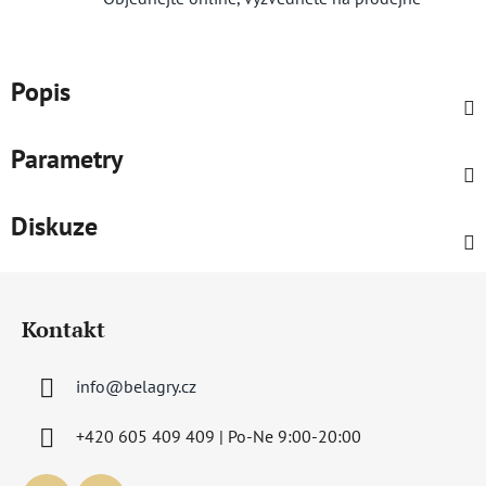
Popis
Parametry
Diskuze
Z
á
Kontakt
p
a
info
@
belagry.cz
t
í
+420 605 409 409 | Po-Ne 9:00-20:00