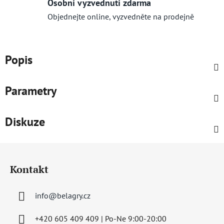
Osobní vyzvednutí zdarma
Objednejte online, vyzvedněte na prodejně
Popis
Parametry
Diskuze
Z
á
Kontakt
p
a
info
@
belagry.cz
t
í
+420 605 409 409 | Po-Ne 9:00-20:00