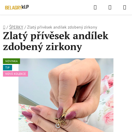
WIDGET HODNOCENÍ OBCHODU
Hledat
NÁKUPN
Přejít
KOŠÍK
na
obsah
Domů
/
ŠPERKY
/
Zlatý přívěsek andílek zdobený zirkony
Zlatý přívěsek andílek
zdobený zirkony
NOVINKA
TIP
NOVÁ KOLEKCE