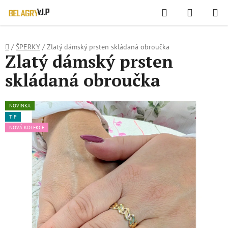
WIDGET HODNOCENÍ OBCHODU
Hledat
NÁKUPN
Přejít
KOŠÍK
na
obsah
Domů
/
ŠPERKY
/
Zlatý dámský prsten skládaná obroučka
Zlatý dámský prsten
skládaná obroučka
NOVINKA
TIP
NOVÁ KOLEKCE