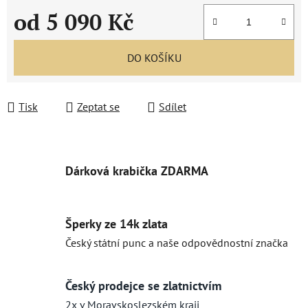
od
5 090 Kč
Měrná cena:
DO KOŠÍKU
Tisk
Zeptat se
Sdílet
Dárková krabička ZDARMA
Šperky ze 14k zlata
Český státní punc a naše odpovědnostní značka
Český prodejce se zlatnictvím
2x v Moravskoslezském kraji