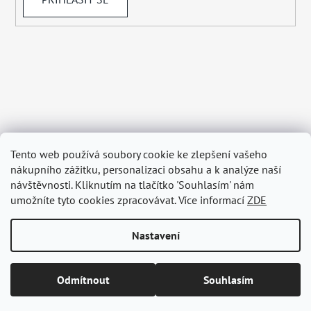
Tento web používá soubory cookie ke zlepšení vašeho
nákupního zážitku, personalizaci obsahu a k analýze naší
návštěvnosti. Kliknutím na tlačítko 'Souhlasím' nám
umožníte tyto cookies zpracovávat. Více informací
ZDE
Nastavení
Vytvořil Shoptet
Odmítnout
Souhlasím
Copyright 2026
BELAGRY.cz
. Všechna práva vyhrazena.
Upravit nastavení cookies