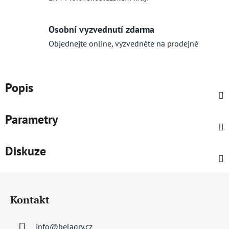
Osobní vyzvednutí zdarma
Objednejte online, vyzvedněte na prodejně
Popis
Parametry
Diskuze
Z
á
Kontakt
p
a
info
@
belagry.cz