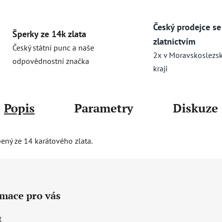
Český prodejce se
Šperky ze 14k zlata
zlatnictvím
Český státní punc a naše
2x v Moravskoslezs
odpovědnostní značka
kraji
Popis
Parametry
Diskuze
bený ze 14 karátového zlata.
rmace pro vás
t