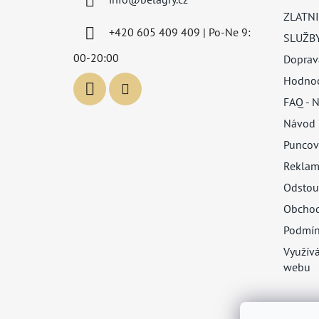
t
ZLATNI
í
+420 605 409 409 | Po-Ne 9:
SLUŽB
00-20:00
Doprav
Hodnoc
FAQ - N
Návod 
Puncov
Reklam
Odstou
Obchod
Podmín
Využív
webu