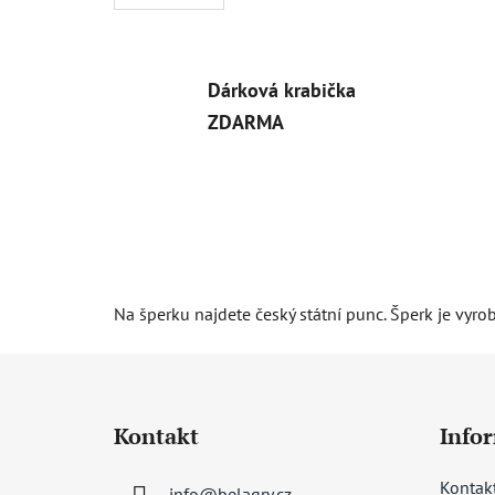
Dárková krabička
ZDARMA
Na šperku najdete český státní punc. Šperk je vyro
Z
á
Kontakt
Info
p
a
Kontak
info
@
belagry.cz