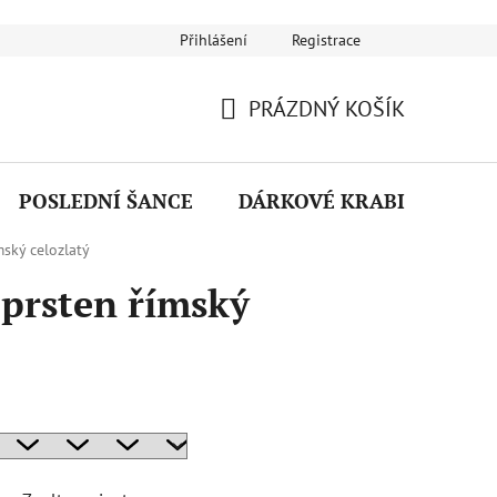
Přihlášení
Registrace
Návod na používání šperků
Puncovní značky
Reklamační ř
PRÁZDNÝ KOŠÍK
NÁKUPNÍ
KOŠÍK
POSLEDNÍ ŠANCE
DÁRKOVÉ KRABIČKY
mský celozlatý
 prsten římský