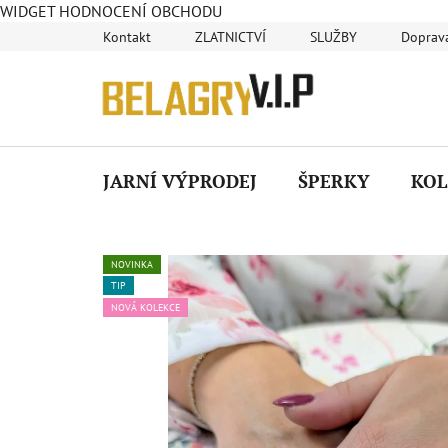
WIDGET HODNOCENÍ OBCHODU
Přejít
Kontakt
ZLATNICTVÍ
SLUŽBY
Doprava
na
obsah
JARNÍ VÝPRODEJ
ŠPERKY
KOL
NOVINKA
TIP
NOVÁ KOLEKCE