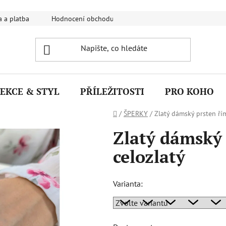
 a platba
Hodnocení obchodu
FAQ - Nejčastější dotazy
EKCE & STYL
PŘÍLEŽITOSTI
PRO KOHO
Domů
/
ŠPERKY
/
Zlatý dámský prsten ří
Zlatý dámský
celozlatý
Varianta: