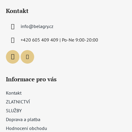
á
Kontakt
p
a
info
@
belagry.cz
t
í
+420 605 409 409 | Po-Ne 9:00-20:00
Informace pro vás
Kontakt
ZLATNICTVÍ
SLUŽBY
Doprava a platba
Hodnocení obchodu