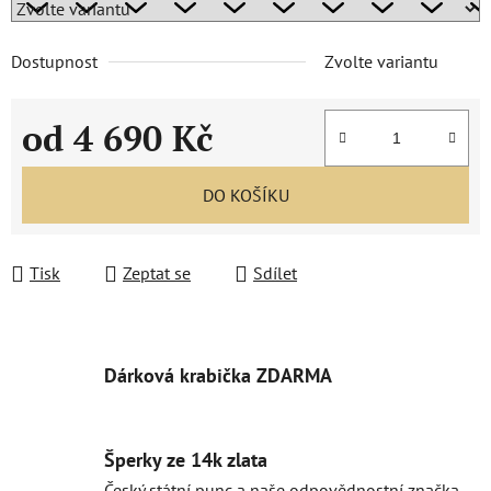
Dostupnost
Zvolte variantu
od
4 690 Kč
Měrná cena:
DO KOŠÍKU
Tisk
Zeptat se
Sdílet
Dárková krabička ZDARMA
Šperky ze 14k zlata
Český státní punc a naše odpovědnostní značka