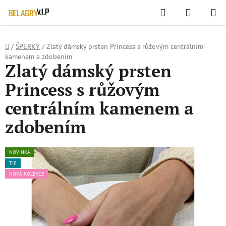
WIDGET HODNOCENÍ OBCHODU
Hledat
NÁKUPN
Přejít
KOŠÍK
na
obsah
Domů
/
ŠPERKY
/
Zlatý dámský prsten Princess s růžovým centrálním
kamenem a zdobením
Zlatý dámský prsten
Princess s růžovým
centrálním kamenem a
zdobením
NOVINKA
TIP
NOVÁ KOLEKCE