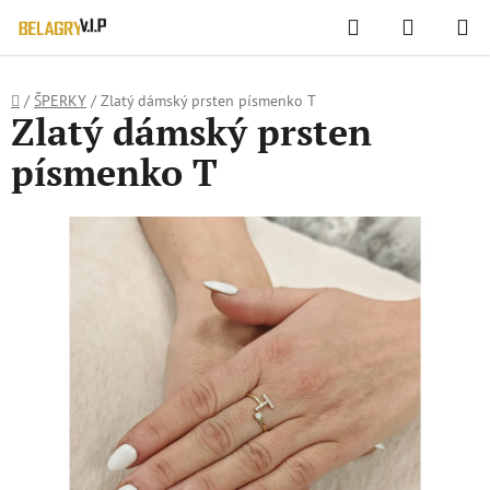
WIDGET HODNOCENÍ OBCHODU
Hledat
NÁKUPN
Přejít
KOŠÍK
na
obsah
Domů
/
ŠPERKY
/
Zlatý dámský prsten písmenko T
Zlatý dámský prsten
písmenko T