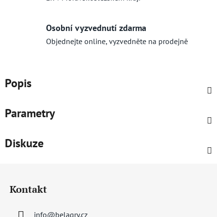
Osobní vyzvednutí zdarma
Objednejte online, vyzvedněte na prodejně
Popis
Parametry
Diskuze
Z
á
Kontakt
p
a
info
@
belagry.cz