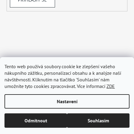
Tento web používá soubory cookie ke zlepšení vašeho
nákupního zážitku, personalizaci obsahu a k analýze naší
návštěvnosti. Kliknutím na tlačítko 'Souhlasím' nám
umožníte tyto cookies zpracovávat. Více informací
ZDE
Nastavení
Vytvořil Shoptet
Odmítnout
Souhlasím
Copyright 2026
BELAGRY.cz
. Všechna práva vyhrazena.
Upravit nastavení cookies