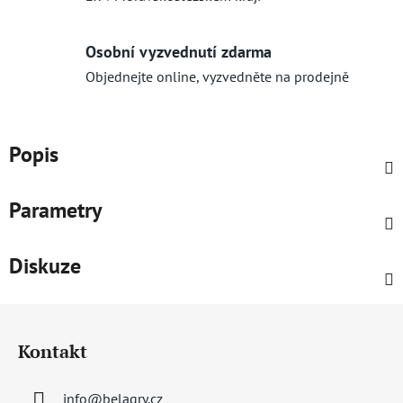
Osobní vyzvednutí zdarma
Objednejte online, vyzvedněte na prodejně
Popis
Parametry
Diskuze
Z
á
Kontakt
p
a
info
@
belagry.cz