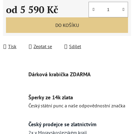
od
5 590 Kč
Měrná cena:
DO KOŠÍKU
Tisk
Zeptat se
Sdílet
Dárková krabička ZDARMA
Šperky ze 14k zlata
Český státní punc a naše odpovědnostní značka
Český prodejce se zlatnictvím
2x v Moravskoslezském kraji