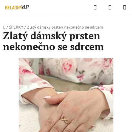
WIDGET HODNOCENÍ OBCHODU
Hledat
NÁKUPN
Přejít
KOŠÍK
na
obsah
Domů
/
ŠPERKY
/
Zlatý dámský prsten nekonečno se sdrcem
Zlatý dámský prsten
nekonečno se sdrcem