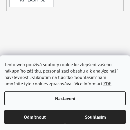
Tento web používá soubory cookie ke zlepšení vašeho
nákupního zážitku, personalizaci obsahu a k analýze naší
návštěvnosti. Kliknutím na tlačítko 'Souhlasím' nám
umožníte tyto cookies zpracovávat. Více informací
ZDE
Nastavení
Vytvořil Shoptet
Odmítnout
Souhlasím
Copyright 2026
BELAGRY.cz
. Všechna práva vyhrazena.
Upravit nastavení cookies