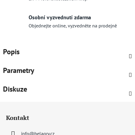
Osobní vyzvednutí zdarma
Objednejte online, vyzvedněte na prodejně
Popis
Parametry
Diskuze
Z
á
Kontakt
p
a
info
@
belagry.cz