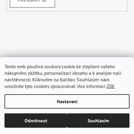
Tento web používá soubory cookie ke zlepšení vašeho
nákupního zážitku, personalizaci obsahu a k analýze naší
návštěvnosti. Kliknutím na tlačítko 'Souhlasím' nám
umožníte tyto cookies zpracovávat. Více informací
ZDE
Nastavení
Vytvořil Shoptet
Odmítnout
Souhlasím
Copyright 2026
BELAGRY.cz
. Všechna práva vyhrazena.
Upravit nastavení cookies