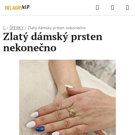
WIDGET HODNOCENÍ OBCHODU
Hledat
NÁKUPN
Přejít
KOŠÍK
na
obsah
Domů
/
ŠPERKY
/
Zlatý dámský prsten nekonečno
Zlatý dámský prsten
nekonečno