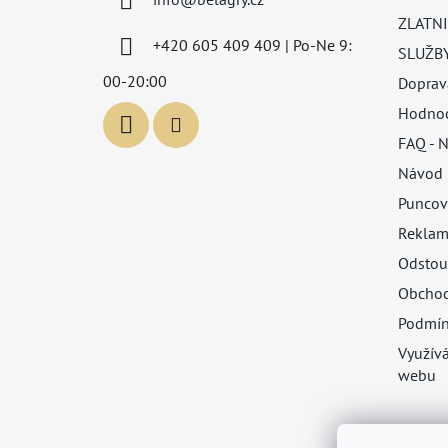
t
ZLATNI
í
+420 605 409 409 | Po-Ne 9:
SLUŽB
00-20:00
Doprav
Hodnoc
FAQ - N
Návod 
Puncov
Reklam
Odstou
Obchod
Podmín
Využív
webu