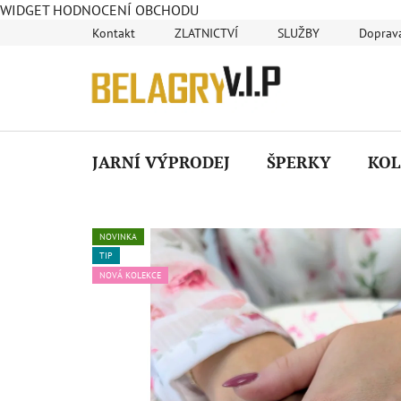
WIDGET HODNOCENÍ OBCHODU
Přejít
Kontakt
ZLATNICTVÍ
SLUŽBY
Doprava
na
obsah
JARNÍ VÝPRODEJ
ŠPERKY
KOL
NOVINKA
TIP
NOVÁ KOLEKCE