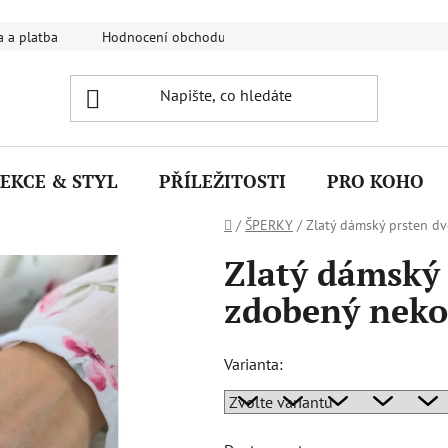
 a platba
Hodnocení obchodu
FAQ - Nejčastější dotazy
EKCE & STYL
PŘÍLEŽITOSTI
PRO KOHO
Domů
/
ŠPERKY
/
Zlatý dámský prsten d
Zlatý dámský 
zdobený nek
Varianta: