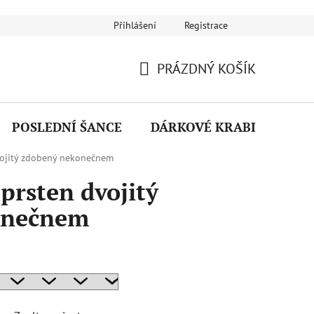
Přihlášení
Registrace
Návod na používání šperků
Puncovní značky
Reklamační ř
PRÁZDNÝ KOŠÍK
NÁKUPNÍ
KOŠÍK
POSLEDNÍ ŠANCE
DÁRKOVÉ KRABIČKY
vojitý zdobený nekonečnem
prsten dvojitý
onečnem