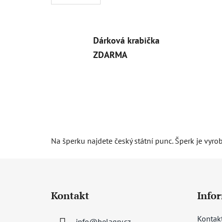
Dárková krabička
ZDARMA
Na šperku najdete český státní punc. Šperk je vyro
Z
á
Kontakt
Info
p
a
Kontak
info
@
belagry.cz