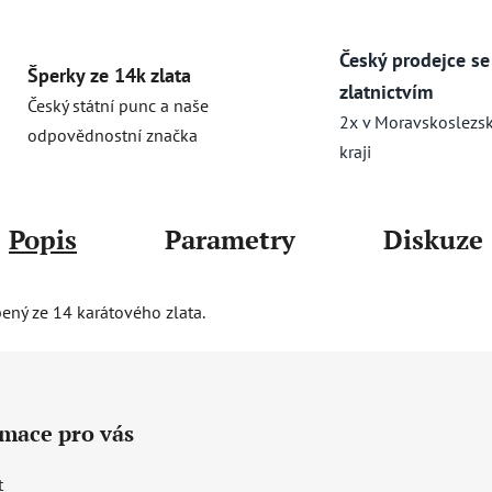
Český prodejce se
Šperky ze 14k zlata
zlatnictvím
Český státní punc a naše
2x v Moravskoslezs
odpovědnostní značka
kraji
Popis
Parametry
Diskuze
bený ze 14 karátového zlata.
rmace pro vás
t