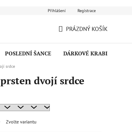
Přihlášení
Registrace
Návod na používání šperků
Puncovní značky
Reklamační ř
PRÁZDNÝ KOŠÍK
NÁKUPNÍ
KOŠÍK
POSLEDNÍ ŠANCE
DÁRKOVÉ KRABIČKY
ojí srdce
prsten dvojí srdce
Zvolte variantu