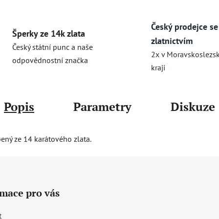
Český prodejce se
Šperky ze 14k zlata
zlatnictvím
Český státní punc a naše
2x v Moravskoslezs
odpovědnostní značka
kraji
Popis
Parametry
Diskuze
bený ze 14 karátového zlata.
rmace pro vás
t