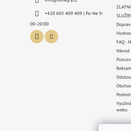
t
ZLATNI
í
+420 605 409 409 | Po-Ne 9:
SLUŽB
00-20:00
Doprav
Hodnoc
FAQ - N
Návod 
Puncov
Reklam
Odstou
Obchod
Podmín
Využív
webu