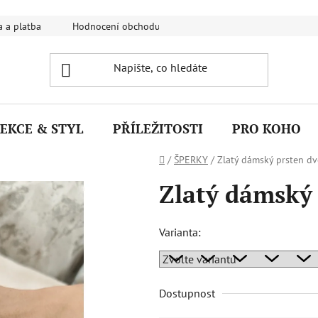
 a platba
Hodnocení obchodu
FAQ - Nejčastější dotazy
EKCE & STYL
PŘÍLEŽITOSTI
PRO KOHO
Domů
/
ŠPERKY
/
Zlatý dámský prsten dv
Zlatý dámský 
Varianta:
Dostupnost