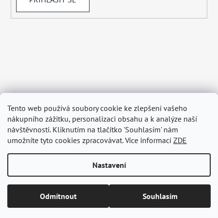
Tento web používá soubory cookie ke zlepšení vašeho
nákupního zážitku, personalizaci obsahu a k analýze naší
návštěvnosti. Kliknutím na tlačítko 'Souhlasím' nám
umožníte tyto cookies zpracovávat. Více informací
ZDE
Nastavení
Vytvořil Shoptet
Odmítnout
Souhlasím
Copyright 2026
BELAGRY.cz
. Všechna práva vyhrazena.
Upravit nastavení cookies