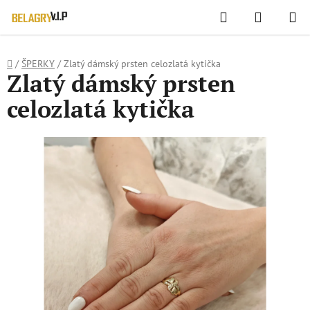
WIDGET HODNOCENÍ OBCHODU
Hledat
NÁKUPN
Přejít
KOŠÍK
na
obsah
Domů
/
ŠPERKY
/
Zlatý dámský prsten celozlatá kytička
Zlatý dámský prsten
celozlatá kytička