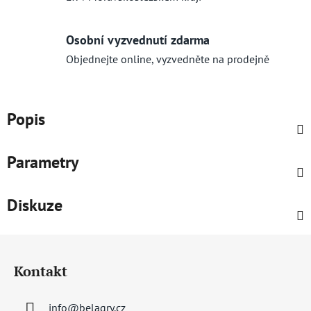
Osobní vyzvednutí zdarma
Objednejte online, vyzvedněte na prodejně
Popis
Parametry
Diskuze
Z
á
Kontakt
p
a
info
@
belagry.cz