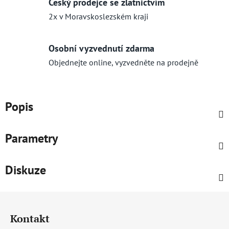
Český prodejce se zlatnictvím
2x v Moravskoslezském kraji
Osobní vyzvednutí zdarma
Objednejte online, vyzvedněte na prodejně
Popis
Parametry
Diskuze
Z
á
Kontakt
p