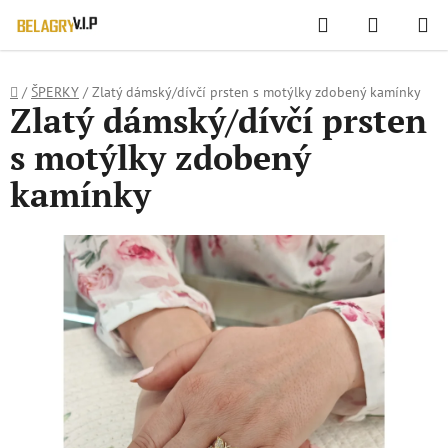
WIDGET HODNOCENÍ OBCHODU
Hledat
NÁKUPN
Přejít
KOŠÍK
na
obsah
Domů
/
ŠPERKY
/
Zlatý dámský/dívčí prsten s motýlky zdobený kamínky
Zlatý dámský/dívčí prsten
s motýlky zdobený
kamínky