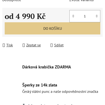
od
4 990 Kč
Měrná cena:
DO KOŠÍKU
Tisk
Zeptat se
Sdílet
Dárková krabička ZDARMA
Šperky ze 14k zlata
Český státní punc a naše odpovědnostní značka