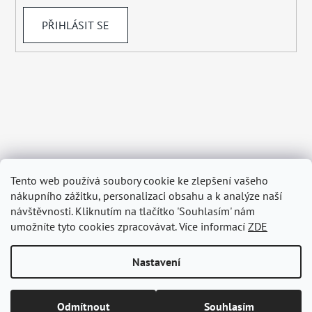
PŘIHLÁSIT SE
Tento web používá soubory cookie ke zlepšení vašeho
nákupního zážitku, personalizaci obsahu a k analýze naší
návštěvnosti. Kliknutím na tlačítko 'Souhlasím' nám
umožníte tyto cookies zpracovávat. Více informací
ZDE
Nastavení
Vytvořil Shoptet
Odmítnout
Souhlasím
Copyright 2026
BELAGRY.cz
. Všechna práva vyhrazena.