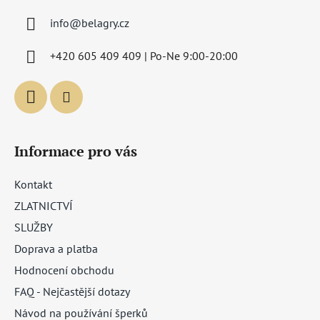
a
info
@
belagry.cz
t
í
+420 605 409 409 | Po-Ne 9:00-20:00
Informace pro vás
Kontakt
ZLATNICTVÍ
SLUŽBY
Doprava a platba
Hodnocení obchodu
FAQ - Nejčastější dotazy
Návod na používání šperků