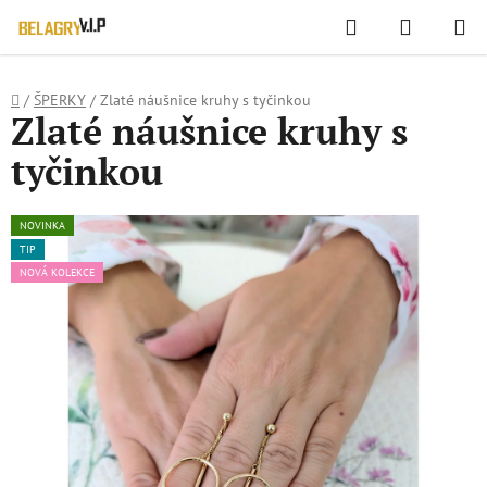
WIDGET HODNOCENÍ OBCHODU
Hledat
NÁKUPN
Přejít
KOŠÍK
na
obsah
Domů
/
ŠPERKY
/
Zlaté náušnice kruhy s tyčinkou
Zlaté náušnice kruhy s
tyčinkou
NOVINKA
TIP
NOVÁ KOLEKCE