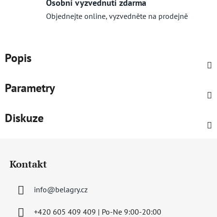
Osobní vyzvednutí zdarma
Objednejte online, vyzvedněte na prodejně
Popis
Parametry
Diskuze
Z
á
Kontakt
p
a
info
@
belagry.cz
t
í
+420 605 409 409 | Po-Ne 9:00-20:00