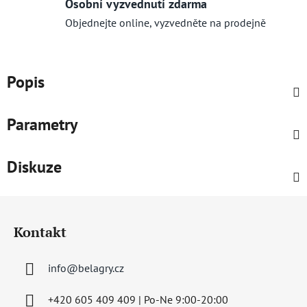
Osobní vyzvednutí zdarma
Objednejte online, vyzvedněte na prodejně
Popis
Parametry
Diskuze
Z
á
Kontakt
p
a
info
@
belagry.cz
t
í
+420 605 409 409 | Po-Ne 9:00-20:00