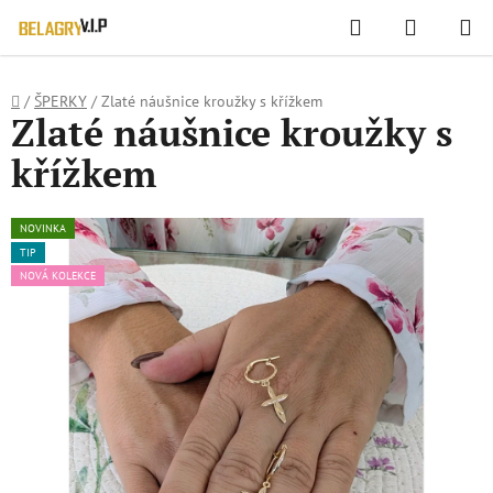
WIDGET HODNOCENÍ OBCHODU
Hledat
NÁKUPN
Přejít
KOŠÍK
na
obsah
Domů
/
ŠPERKY
/
Zlaté náušnice kroužky s křížkem
Zlaté náušnice kroužky s
křížkem
NOVINKA
TIP
NOVÁ KOLEKCE