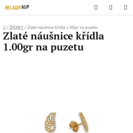
WIDGET HODNOCENÍ OBCHODU
Hledat
NÁKUPN
Přejít
KOŠÍK
na
obsah
Domů
/
ŠPERKY
/
Zlaté náušnice křídla 1.00gr na puzetu
Zlaté náušnice křídla
1.00gr na puzetu