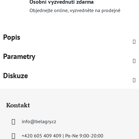
Osobní vyzvednutí zdarma
Objednejte online, vyzvedněte na prodejně
Popis
Parametry
Diskuze
Z
á
Kontakt
p
a
info
@
belagry.cz
t
í
+420 605 409 409 | Po-Ne 9:00-20:00