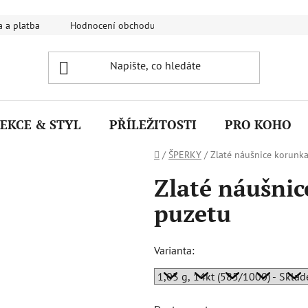
 a platba
Hodnocení obchodu
FAQ - Nejčastější dotazy
EKCE & STYL
PŘÍLEŽITOSTI
PRO KOHO
Domů
/
ŠPERKY
/
Zlaté náušnice korunk
Zlaté náušnic
puzetu
Varianta: