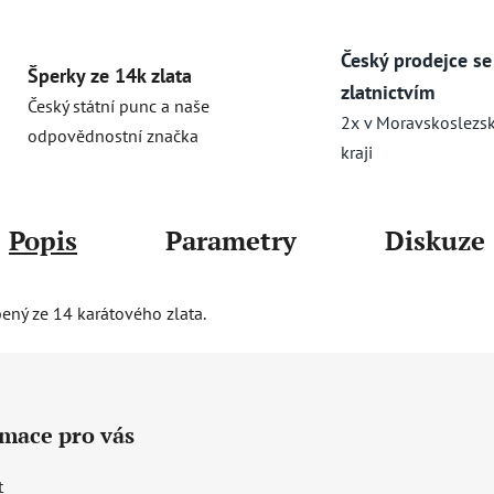
Český prodejce se
Šperky ze 14k zlata
zlatnictvím
Český státní punc a naše
2x v Moravskoslezs
odpovědnostní značka
kraji
Popis
Parametry
Diskuze
bený ze 14 karátového zlata.
rmace pro vás
t