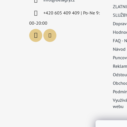
t
ZLATNI
í
+420 605 409 409 | Po-Ne 9:
SLUŽB
00-20:00
Doprav
Hodnoc
FAQ - N
Návod 
Puncov
Reklam
Odstou
Obchod
Podmín
Využív
webu