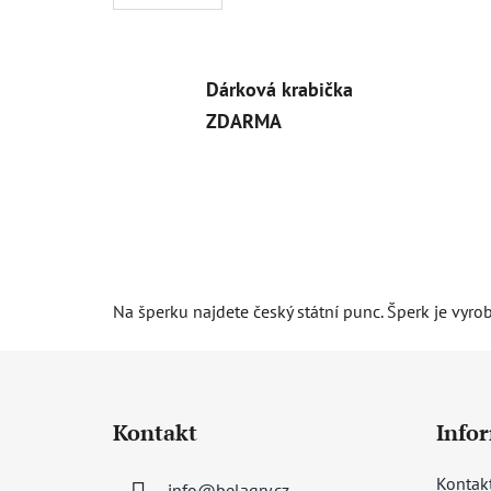
Dárková krabička
ZDARMA
Na šperku najdete český státní punc. Šperk je vyro
Z
á
Kontakt
Info
p
a
Kontak
info
@
belagry.cz