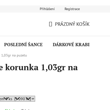
Přihlášení
Registrace
Návod na používání šperků
Puncovní značky
Reklamační ř
PRÁZDNÝ KOŠÍK
NÁKUPNÍ
KOŠÍK
POSLEDNÍ ŠANCE
DÁRKOVÉ KRABIČKY
a 1,03gr na puzetu
e korunka 1,03gr na