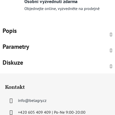
Osobní vyzvednutí zdarma
Objednejte online, vyzvedněte na prodejně
Popis
Parametry
Diskuze
Z
á
Kontakt
p
a
info
@
belagry.cz
t
í
+420 605 409 409 | Po-Ne 9:00-20:00