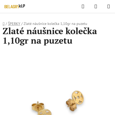
WIDGET HODNOCENÍ OBCHODU
Hledat
NÁKUPN
Přejít
KOŠÍK
na
obsah
Domů
/
ŠPERKY
/
Zlaté náušnice kolečka 1,10gr na puzetu
Zlaté náušnice kolečka
1,10gr na puzetu