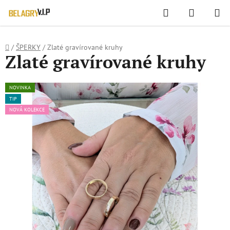
WIDGET HODNOCENÍ OBCHODU
Hledat
NÁKUPN
Přejít
KOŠÍK
na
obsah
Domů
/
ŠPERKY
/
Zlaté gravírované kruhy
Zlaté gravírované kruhy
NOVINKA
TIP
NOVÁ KOLEKCE