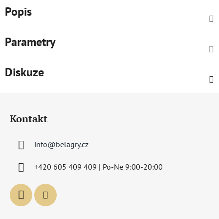
Popis
Parametry
Diskuze
Z
á
Kontakt
p
a
info
@
belagry.cz
t
í
+420 605 409 409 | Po-Ne 9:00-20:00