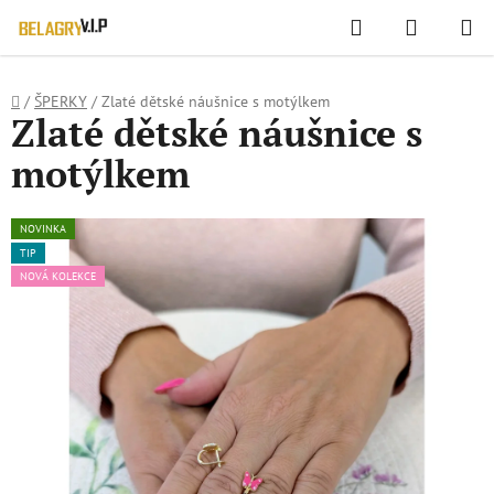
WIDGET HODNOCENÍ OBCHODU
Hledat
NÁKUPN
Přejít
KOŠÍK
na
obsah
Domů
/
ŠPERKY
/
Zlaté dětské náušnice s motýlkem
Zlaté dětské náušnice s
motýlkem
NOVINKA
TIP
NOVÁ KOLEKCE