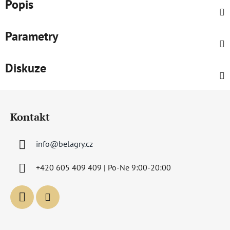
Popis
Parametry
Diskuze
Z
á
Kontakt
p
a
info
@
belagry.cz
t
í
+420 605 409 409 | Po-Ne 9:00-20:00