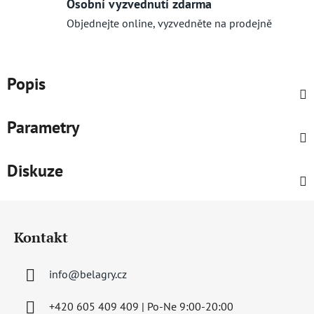
Osobní vyzvednutí zdarma
Objednejte online, vyzvedněte na prodejně
Popis
Parametry
Diskuze
Z
á
Kontakt
p
a
info
@
belagry.cz
t
í
+420 605 409 409 | Po-Ne 9:00-20:00