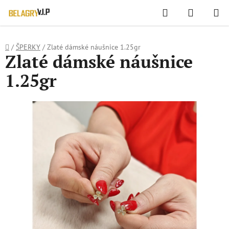
WIDGET HODNOCENÍ OBCHODU
Hledat
NÁKUPN
Přejít
KOŠÍK
na
obsah
Domů
/
ŠPERKY
/
Zlaté dámské náušnice 1.25gr
Zlaté dámské náušnice
1.25gr