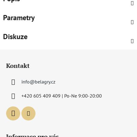
Parametry
Diskuze
Z
á
Kontakt
p
a
info
@
belagry.cz
t
í
+420 605 409 409 | Po-Ne 9:00-20:00
Informace pro vás