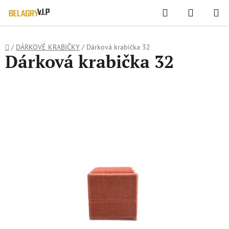
WIDGET HODNOCENÍ OBCHODU
Hledat
NÁKUPN
Přejít
KOŠÍK
na
obsah
Domů
/
DÁRKOVÉ KRABIČKY
/
Dárková krabička 32
Dárková krabička 32