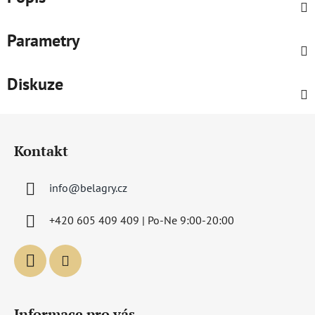
Parametry
Diskuze
Z
á
Kontakt
p
a
info
@
belagry.cz
t
í
+420 605 409 409 | Po-Ne 9:00-20:00
Informace pro vás