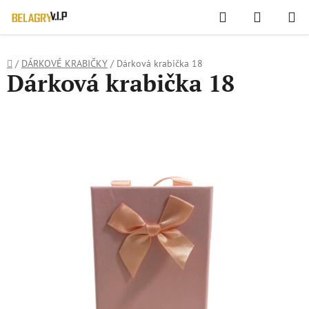
WIDGET HODNOCENÍ OBCHODU
Hledat
NÁKUPN
Přejít
KOŠÍK
na
obsah
Domů
/
DÁRKOVÉ KRABIČKY
/
Dárková krabička 18
Dárková krabička 18