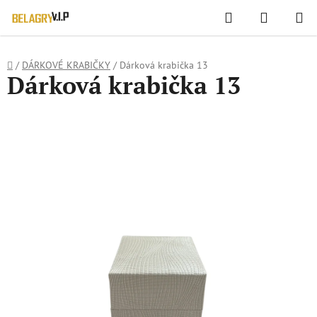
WIDGET HODNOCENÍ OBCHODU
Hledat
NÁKUPN
Přejít
KOŠÍK
na
obsah
Domů
/
DÁRKOVÉ KRABIČKY
/
Dárková krabička 13
Dárková krabička 13