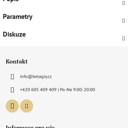
Parametry
Diskuze
Z
á
Kontakt
p
a
info
@
belagry.cz
t
í
+420 605 409 409 | Po-Ne 9:00-20:00
Informace pro vás