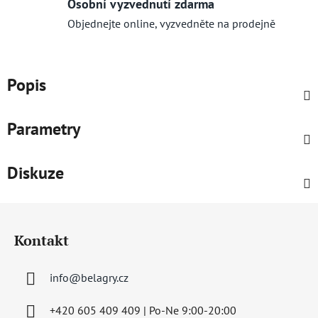
Osobní vyzvednutí zdarma
Objednejte online, vyzvedněte na prodejně
Popis
Parametry
Diskuze
Z
á
Kontakt
p
a
info
@
belagry.cz
t
í
+420 605 409 409 | Po-Ne 9:00-20:00