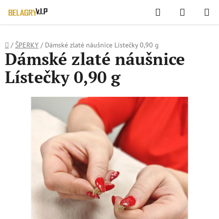
WIDGET HODNOCENÍ OBCHODU
Hledat
NÁKUPN
Přejít
KOŠÍK
na
obsah
Domů
/
ŠPERKY
/
Dámské zlaté náušnice Lístečky 0,90 g
Dámské zlaté náušnice
Lístečky 0,90 g