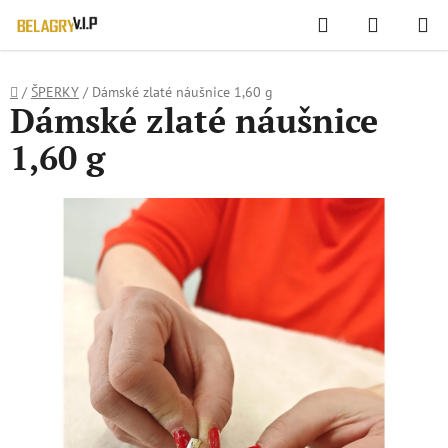
WIDGET HODNOCENÍ OBCHODU
Hledat
NÁKUPN
Přejít
KOŠÍK
na
obsah
Domů
/
ŠPERKY
/
Dámské zlaté náušnice 1,60 g
Dámské zlaté náušnice
1,60 g