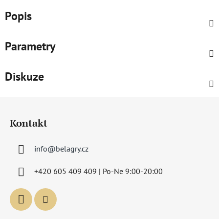
Popis
Parametry
Diskuze
Z
á
Kontakt
p
a
info
@
belagry.cz
t
í
+420 605 409 409 | Po-Ne 9:00-20:00